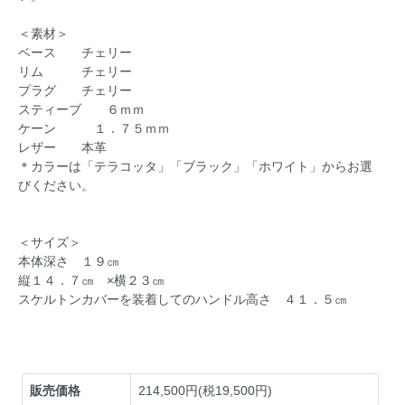
＜素材＞
ベース チェリー
リム チェリー
プラグ チェリー
スティーブ ６ｍｍ
ケーン １．７５ｍｍ
レザー 本革
＊カラーは「テラコッタ」「ブラック」「ホワイト」からお選
びください。
＜サイズ＞
本体深さ １９㎝
縦１４．７㎝ ×横２３㎝
スケルトンカバーを装着してのハンドル高さ ４１．５㎝
販売価格
214,500円(税19,500円)